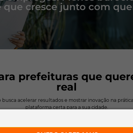
 que cresce junto com quem
para prefeituras que que
real
 busca acelerar resultados e mostrar inovação na prática
plataforma certa para a sua cidade.