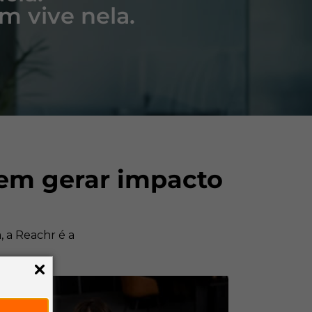
 vive nela.
rem gerar impacto
, a Reachr é a