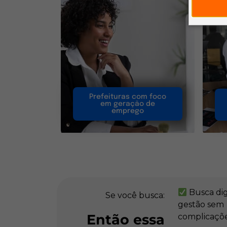
Prefeituras com foco
em geração de
emprego
Busca digi
Se você busca:
gestão sem
Então essa
complicaçõe