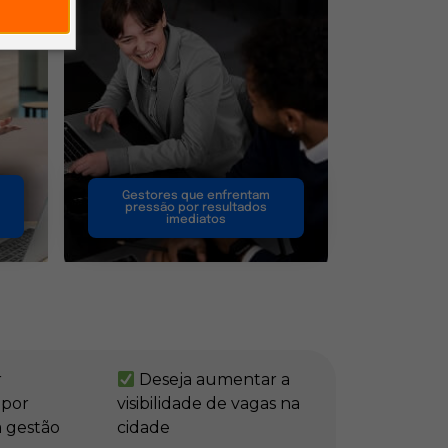
Gestores que enfrentam
pressão por resultados
imediatos
r
Deseja aumentar a
 por
visibilidade de vagas na
 gestão
cidade