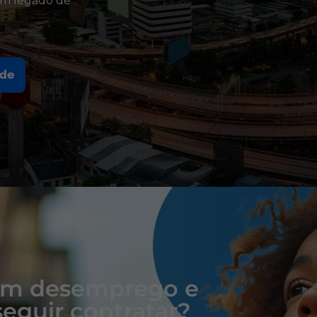
um legado de
ade
com desemprego e
eguir contratar?