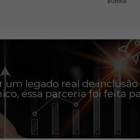
pública
r um legado real de inclusã
co, essa parceria foi feita pa