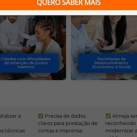
QUERO SABER MAIS
Cidades com dificuldades
Secretarias de
de retenção de jovens
Desenvolvimento
talentos
Econômico e Social
talizar a
Precisa de dados
Almeja se
claros para prestação de
reconhecido
s técnicas
contas e imprensa
modernizar a