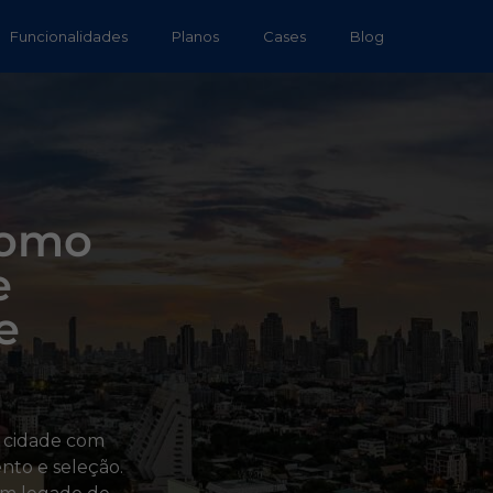
Funcionalidades
Planos
Cases
Blog
como
e
e
a cidade com
nto e seleção.