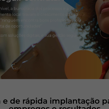
ível, a burocracia dos processos e a
mento local travam o crescimento da sua
“ninguém encontra bons profissionais” ou
alta de oportunidades”.
om soluções digitais, e sua gestão segue
 e de rápida implantação pa
empregos e resultados