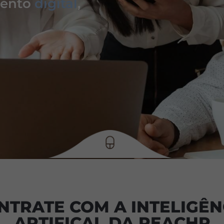
mento
digital
,
NTRATE COM A INTELIGÊN
ARTIFICAL DA REACHR