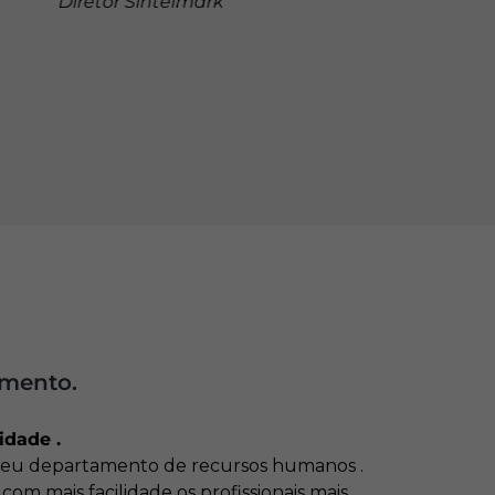
amento.
idade .
r seu departamento de recursos humanos .
m mais facilidade os profissionais mais