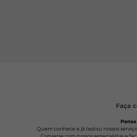
Faça c
Pense 
Quem conhece e já testou nossos serviço
Converse com nossos especialistas e fa