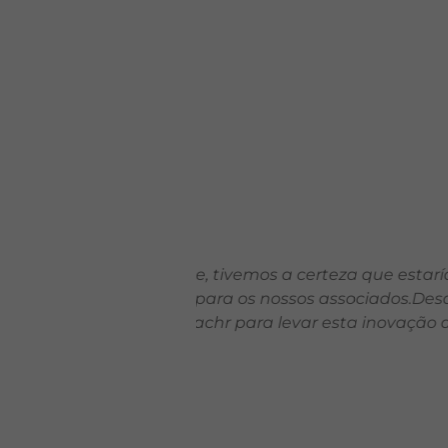
za que estaríamos
Para nós, empresas associa
iados.​Desde o início
operações e preocupaçõe
a inovação ao nosso
colaboradores, quando i
inovação e uma nova dinâmi