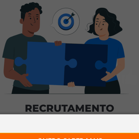
RECRUTAMENTO
SIMPLES E CERTEIRO
imize o tempo da sua equipe e garanta assertivid