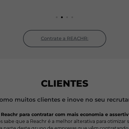
Diretor Sintelmark
Contrate a REACHR:
CLIENTES
omo muitos clientes e inove no seu recrut
Reachr para contratar com mais economia e assertiv
s sabe que a Reachr é a melhor alterativa para otimiza
ça parte deste grupo de empresas que vêm contratando co