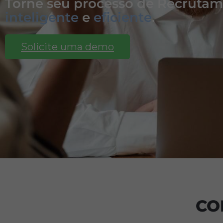
Torne seu processo de Recruta
inteligente
e
eficiente
.
Solicite uma demo
CO