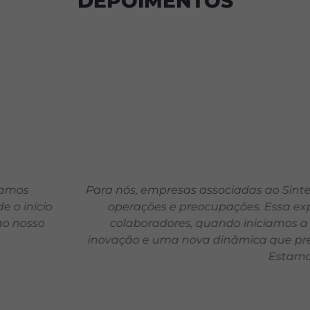
DEPOIMENTOS
das ao Sintelmark, colocamos a experiência dos colabo
s. Essa experiência se inicia desde a primeira interaç
niciamos a busca e seleção de nossos talentos. A parc
ca que precisávamos para digitalizar o nosso process
Estamos muito animados com essa novidade.
Laurent Delache