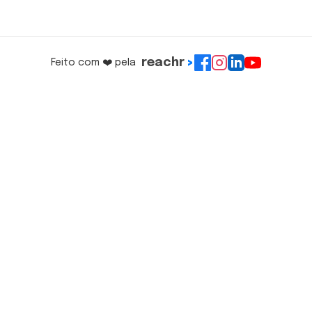
reachr
>
Feito com ❤️ pela